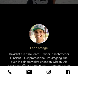
Leon Staege
David ist ein exzellenter Trainer in mehrfacher
Hinsicht. Er ist professionell im Umgang, wie
auch in seinem weitreichenden Wissen. Als
Coach schafft er es komplexe Zusammenhänge
effizient zu analysieren und lösungsorientiert
anzugehen. Dabei erklärt er einem diese
Zusammenhänge sehr anschaulich und
verständlich, weshalb auch seine Seminare,
Workshops und Vorträge sehr zu empfehlen sind.