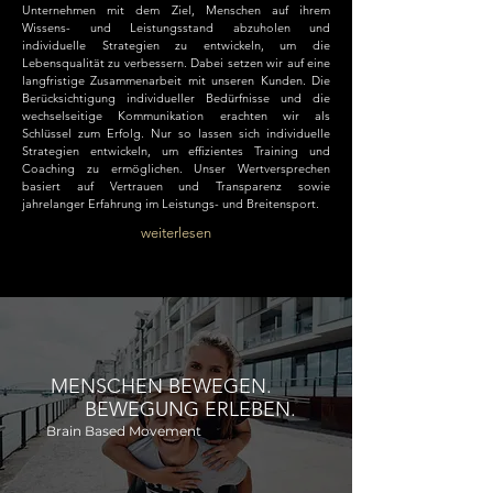
Unternehmen mit dem Ziel, Menschen auf ihrem
Wissens- und Leistungsstand abzuholen und
individuelle Strategien zu entwickeln, um die
Lebensqualität zu verbessern. Dabei setzen wir auf eine
langfristige Zusammenarbeit mit unseren Kunden. Die
Berücksichtigung individueller Bedürfnisse und die
wechselseitige Kommunikation erachten wir als
Schlüssel zum Erfolg. Nur so lassen sich individuelle
Strategien entwickeln, um effizientes Training und
Coaching zu ermöglichen. Unser Wertversprechen
basiert auf Vertrauen und Transparenz sowie
jahrelanger Erfahrung im Leistungs- und Breitensport.
weiterlesen
MENSCHEN BEWEGEN.
BEWEGUNG ERLEBEN.
Brain Based Movement