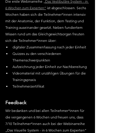
Die erste Webinarreihe 
„Das Vestibuläre System - in 
6 Wochen zum Experten“
 ist abgeschlossen. Sechs 
Wochen haben sich die Teilnehmer*innen intensiv 
mit der Anatomie, der Funktion, dem Testing und 
Training auseinander gesetzt. Neben fundiertem 
Wissen rund um das Gleichgewichtsorgan freuten 
sich die Teilnehmer*innen über:
digitaler Zusammenfassung nach jeder Einheit
Quizzes zu den verschiedenen 
Themenschwerpunkten
Aufzeichnung jeder Einheit zur Nachbereitung
Videomaterial mit unzähligen Übungen für die 
Trainingspraxis
Teilnehmerzertifikat
Feedback
Wir bedanken und bei allen Teilnehmer*innen für 
die vergangenen 6 Wochen und freuen uns, dass 
7/10 Teilnehmer*innen auch bei der Webinarreihe 
„Das Visuelle System - in 6 Wochen zum Experten“ 