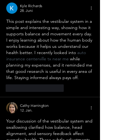
Kyle Richards
28. Juni
This post explains the vestibular system in a 
simple and interesting way, showing how it 
supports balance and movement every day. 
I enjoy learning about how the human body 
works because it helps us understand our 
health better. I recently looked into 
auto 
insurance centerville tx near me
 while 
planning my expenses, and it reminded me 
that good research is useful in every area of 
life. Staying informed always pays off.
Gefällt mir
Antworten
Cathy Harrington
12. Jan.
Your discussion of the vestibular system and 
swallowing clarified how balance, head 
alignment, and sensory feedback affect 
everyday health. These subtle adjustments 