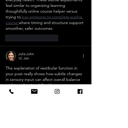
feel similar to organizing learning 
thoughtfully online course helper versus 
trying to
 pay someone to complete sophia 
course 
where timing and structure support 
smoother, safer outcomes.
Gefällt mir
Antworten
Julia John
12. Jan.
The explanation of vestibular function in 
your post really shows how subtle changes 
in sensory input can affect overall balance 
and coordination. I liked how you 
highlighted the interplay between gaze, 
posture, and spatial orientation as an 
integrated system. It made me think of last 
minute assignments and 
academic 
assignment help UK
, where timing and 
structure are crucial for clarity, much like 
training the vestibular system for smooth, 