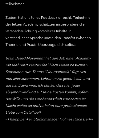
teilnehmen. 
Zudem hat uns tolles Feedback erreicht. Teilnehmer 
der letzen Academy schätzten insbesondere die 
Veranschaulichung komplexer Inhalte in 
verständlicher Sprache sowie den Transfer zwischen 
Theorie und Praxis. Überzeuge dich selbst: 
Brain Based Movement hat den Job einer Academy 
mit Mehrwert verstanden! Nach vielen besuchten 
Seminaren zum Thema "Neuroathletik" fügt sich 
nun alles zusammen. Lehren muss gelernt sein und 
das hat David inne. Ich denke, dass hier jeder 
abgeholt wird und auf seine Kosten kommt, sofern 
der Wille und die Lernbereitschaft vorhanden ist. 
Macht weiter so und behaltet eure professionelle 
Liebe zum Detail bei!
- 
Philipp Zenker, Studiomanager Holmes Place Berlin