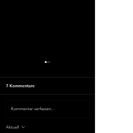
7 Kommentare
Kommentar verfassen...
IN 6 WOCHEN ZUM
INHOUSE SCH
EXPERTEN
SCHWEIZ
Aktuell