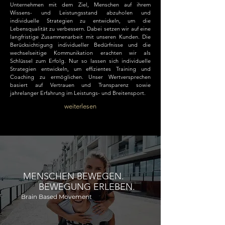
Unternehmen mit dem Ziel, Menschen auf ihrem
Wissens- und Leistungsstand abzuholen und
individuelle Strategien zu entwickeln, um die
Lebensqualität zu verbessern. Dabei setzen wir auf eine
langfristige Zusammenarbeit mit unseren Kunden. Die
Berücksichtigung individueller Bedürfnisse und die
wechselseitige Kommunikation erachten wir als
Schlüssel zum Erfolg. Nur so lassen sich individuelle
Strategien entwickeln, um effizientes Training und
Coaching zu ermöglichen. Unser Wertversprechen
basiert auf Vertrauen und Transparenz sowie
jahrelanger Erfahrung im Leistungs- und Breitensport.
weiterlesen
MENSCHEN BEWEGEN.
BEWEGUNG ERLEBEN.
Brain Based Movement