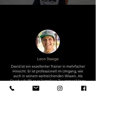
Leon Staege
David ist ein exzellenter Trainer in mehrfacher
Hinsicht. Er ist professionell im Umgang, wie
auch in seinem weitreichenden Wissen. Als
Coach schafft er es komplexe Zusammenhänge
effizient zu analysieren und lösungsorientiert
anzugehen. Dabei erklärt er einem diese
Zusammenhänge sehr anschaulich und
verständlich, weshalb auch seine Seminare,
Workshops und Vorträge sehr zu empfehlen sind.